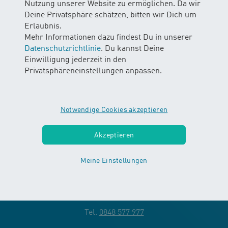
Parkplätze sind im Quartier verteilt vorhanden.
Nutzung unserer Website zu ermöglichen. Da wir
Deine Privatsphäre schätzen, bitten wir Dich um
Garderobensituation
Erlaubnis.
Mehr Informationen dazu findest Du in unserer
Es steht eine Damen und eine Herren Garderobe zur
Datenschutzrichtlinie
. Du kannst Deine
Verfügung.
Einwilligung jederzeit in den
Privatsphäreneinstellungen anpassen.
Notwendige Cookies akzeptieren
Kontakt
Akzeptieren
H
O Wasser erleben AG
2
Kranichweg 6
Meine Einstellungen
3074 Muri bei Bern
info
@
wassererleben.ch
Tel.
0848 577 977