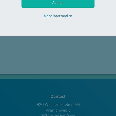
Accept
pour commander une prime.
More information
s'inscrire
le bon choix du cours
Contact
H2O Wasser erleben AG
Kranichweg 6