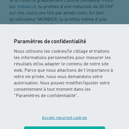
Si tu t'inscris gratuitement comme utilisateur FREE
sur
mibon.ch
, tu profites d'une réduction de 20 CHF
sur nos cours une fois par année civile. En tant
qu'utilisateur MEMBER, tu profites même d'une
réduction de 100 CHF par année civile sur nos cours
(une fois par membre pour Drop In).
Paramètres de confidentialité
Tu trouveras plus d'informations sur ces offres ici :
Nous utilisons les cookies/le ciblage et traitons
mibon.ch
.
les informations personnelles pour mesurer les
résultats et/ou adapter le contenu de notre site
Remise de la boutique de primes
web. Parce que nous attachons de l'importance à
À chaque fois que tu participes à un cours, tu
votre vie privée, nous vous demandons votre
accumules des points de fidélité que tu peux échanger
autorisation. Vous pouvez modifier/ajuster votre
contre des cadeaux intéressants ou des bons de
consentement à tout moment dans les
réduction. Les points sont automatiquement crédités
"Paramètres de confidentialité".
sur ton compte client.
Clique ici pour accéder à la boutique des primes:
Accept required cookies
Primes de fidélité · H₂O Wasser erleben
.
Tu dois te connecter pour voir ton solde de points et