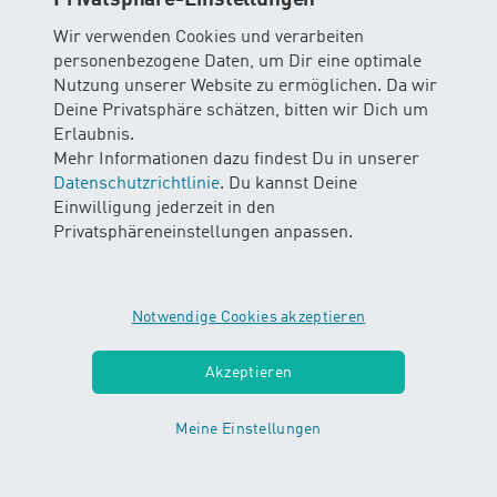
Privatsphäre-Einstellungen
Wir verwenden Cookies und verarbeiten
personenbezogene Daten, um Dir eine optimale
Nutzung unserer Website zu ermöglichen. Da wir
Deine Privatsphäre schätzen, bitten wir Dich um
Erlaubnis.
Mehr Informationen dazu findest Du in unserer
Datenschutzrichtlinie
. Du kannst Deine
Einwilligung jederzeit in den
Privatsphäreneinstellungen anpassen.
Notwendige Cookies akzeptieren
Akzeptieren
Garderobensituation
Meine Einstellungen
Es stehen zwei Garderoben zur Verfügung.
Bitte beachte, dass die Garderoben an unseren
Kursorten mehrheitlich kleiner als jene in einem