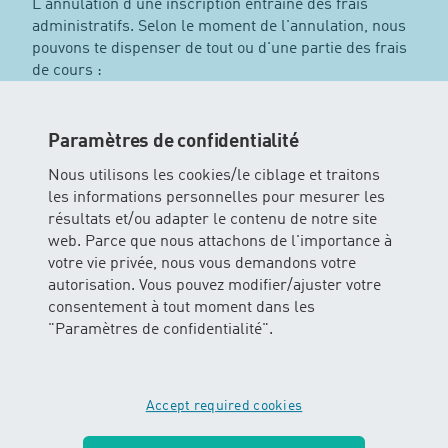
L'annulation d'une inscription entraîne des frais
administratifs. Selon le moment de l'annulation, nous
pouvons te dispenser de tout ou d'une partie des frais
de cours :
Avant l'envoi de la confirmation/facture du
Paramètres de confidentialité
cours à 100%
Nous utilisons les cookies/le ciblage et traitons
Après l'envoi de la confirmation/facture du
les informations personnelles pour mesurer les
cours, mais avant le début du cours, 50%
résultats et/ou adapter le contenu de notre site
Après le début du cours, la totalité des frais
web. Parce que nous attachons de l'importance à
de cours est due
votre vie privée, nous vous demandons votre
autorisation. Vous pouvez modifier/ajuster votre
Le retrait d'une inscription doit dans tous les cas être
consentement à tout moment dans les
effectué par écrit (p. ex. par e-mail à
"Paramètres de confidentialité".
info@wassererleben.ch) via l'administration de H2O
Wasser erleben AG. La date de réception du courrier
par H2O Wasser erleben AG est déterminante pour le
Accept required cookies
remboursement. Une annulations ne peut pas
s'effectuer par l'intermédiaire de l'un de nos