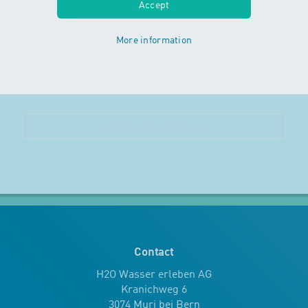
Accept
moniteurs ou monitrices.
More information
s'inscrire
Le bon choix du cours
Contact
H2O Wasser erleben AG
Kranichweg 6
3074 Muri bei Bern