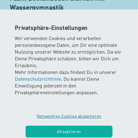
Wassergymnastik
Ein starker Beckenboden verbessert Lebensqualität,
Stabilität und Sicherheit im Alltag – auch im höheren
Privatsphäre-Einstellungen
Alter.
Wir verwenden Cookies und verarbeiten
personenbezogene Daten, um Dir eine optimale
Mit regelmässiger Wassergymnastik kannst du deine
Nutzung unserer Website zu ermöglichen. Da wir
Körpermitte stärken, deine Beweglichkeit erhalten
Deine Privatsphäre schätzen, bitten wir Dich um
und gleichzeitig etwas für dein Wohlbefinden tun.
Erlaubnis.
Mehr Informationen dazu findest Du in unserer
Bewegung im Wasser ist dabei besonders sanft,
Datenschutzrichtlinie
. Du kannst Deine
effektiv und motivierend – vor allem in einer
Einwilligung jederzeit in den
unterstützenden Gruppe.
Privatsphäreneinstellungen anpassen.
Dein Drop In Kurs finden
Notwendige Cookies akzeptieren
Akzeptieren