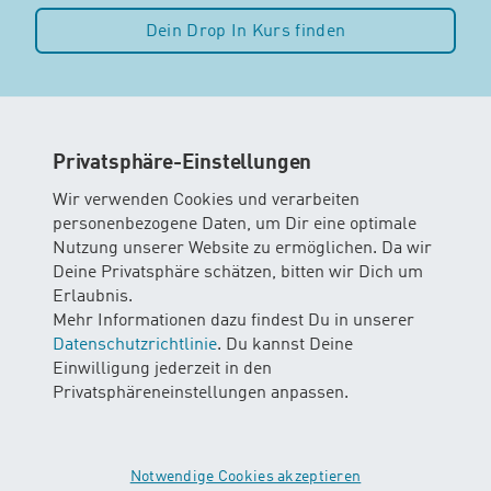
Dein Drop In Kurs finden
Privatsphäre-Einstellungen
Wir verwenden Cookies und verarbeiten
personenbezogene Daten, um Dir eine optimale
Nutzung unserer Website zu ermöglichen. Da wir
Deine Privatsphäre schätzen, bitten wir Dich um
Erlaubnis.
Mehr Informationen dazu findest Du in unserer
Datenschutzrichtlinie
. Du kannst Deine
Einwilligung jederzeit in den
Privatsphäreneinstellungen anpassen.
01.06.2026
DEN SOMMER SICHER GENIESSEN DANK SONNENSCHUTZ
Der Sommer lädt zu Spaziergängen, Ausflügen und Aktivitäten
im Freien ein. Doch gerade für Seniorinnen und Senioren
Notwendige Cookies akzeptieren