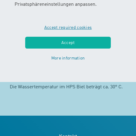
Privatsphäreneinstellungen anpassen.
Am Abend stehen Parkplätze zur Verfügung (blaue
Zone).
Accept required cookies
Garderobensituation
Accept
Bitte beachte, dass die Garderoben an unseren
Kursorten mehrheitlich kleiner als jene in einem
More information
öffentlichen Bad sind.
Informationen zum Bad
Die Wassertemperatur im HPS Biel beträgt ca. 30° C.